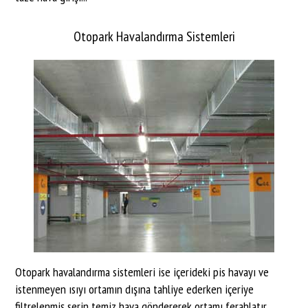
Otopark Havalandırma Sistemleri
Otopark havalandırma sistemleri ise içerideki pis havayı ve
istenmeyen ısıyı ortamın dışına tahliye ederken içeriye
filtrelenmiş serin temiz hava göndererek ortamı ferahlatır.