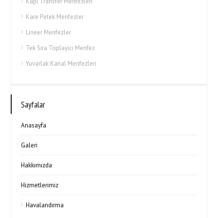
Kapı Transfer Menfezleri
Kare Petek Menfezler
Lineer Menfezler
Tek Sıra Toplayıcı Menfez
Yuvarlak Kanal Menfezleri
Sayfalar
Anasayfa
Galeri
Hakkımızda
Hizmetlerimiz
Havalandırma