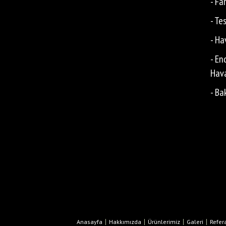
- Fa
- Te
- Ha
- En
Hava
- Ba
Anasayfa
Hakkımızda
Ürünlerimiz
Galeri
Refer