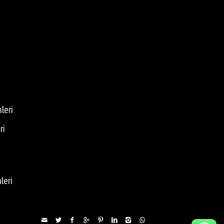
leri
ri
leri