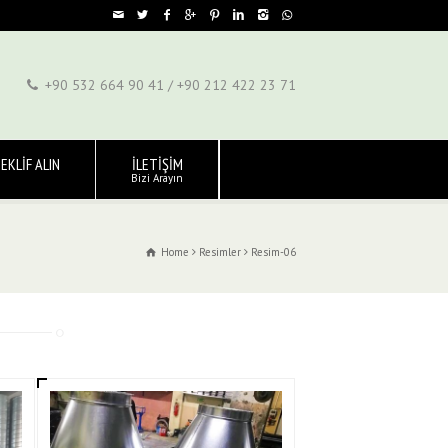
+90 532 664 90 41 / +90 212 422 23 71
EKLİF ALIN
İLETİŞİM
Bizi Arayın
Home
Resimler
Resim-06