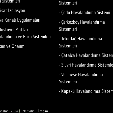
n Sistemleri
Sistemleri
sisat İzolasyon
- Çorlu Havalandırma Sistemi
va Kanalı Uygulamaları
- Çerkezköy Havalandırma
Sistemleri
düstriyel Mutfak
landırma ve Baca Sistemleri
- Tekirdağ Havalandırma
Sistemleri
kım ve Onarım
- Çatalca Havalandırma Sistem
- Silivri Havalandırma Sistemle
- Velimeşe Havalandırma
Sistemleri
- Kapaklı Havalandırma Sistem
anslar – 2014
Teklif Alın
İletişim