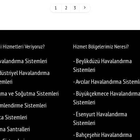
1
2
3
i Hizmetleri Veriyoruz?
Hizmet Bölgelerimiz Neresi?
valandırma Sistemleri
- Beylikdüzü Havalandırma
Sistemleri
düstriyel Havalandırma
emleri
- Avcılar Havalandırma Sisteml
ıtma ve Soğutma Sistemleri
- Büyükçekmece Havalandırm
Sistemleri
limlendirme Sistemleri
- Esenyurt Havalandırma
ca Sistemleri
Sistemleri
ima Santralleri
- Bahçeşehir Havalandırma