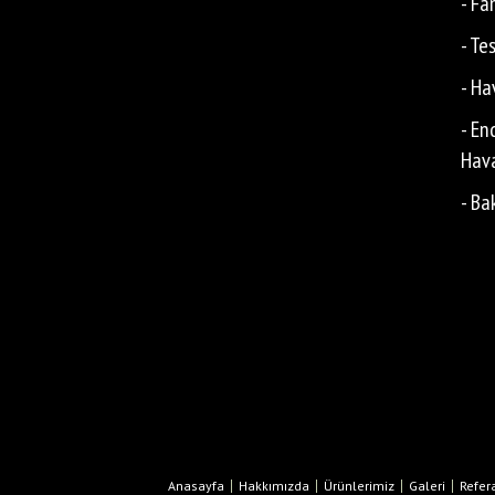
- Fa
- Te
- Ha
- En
Hava
- Ba
Anasayfa
Hakkımızda
Ürünlerimiz
Galeri
Refer