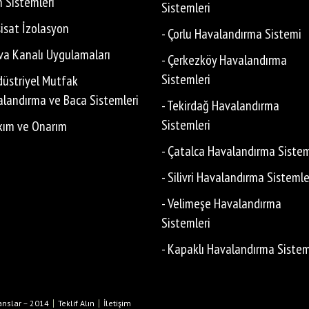
n Sistemleri
Sistemleri
sisat İzolasyon
- Çorlu Havalandırma Sistemi
va Kanalı Uygulamaları
- Çerkezköy Havalandırma
Sistemleri
düstriyel Mutfak
landırma ve Baca Sistemleri
- Tekirdağ Havalandırma
Sistemleri
kım ve Onarım
- Çatalca Havalandırma Sistem
- Silivri Havalandırma Sistemle
- Velimeşe Havalandırma
Sistemleri
- Kapaklı Havalandırma Sistem
anslar – 2014
Teklif Alın
İletişim