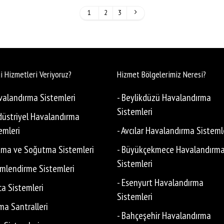
1
2
3
i Hizmetleri Veriyoruz?
Hizmet Bölgelerimiz Neresi?
valandırma Sistemleri
- Beylikdüzü Havalandırma
Sistemleri
düstriyel Havalandırma
emleri
- Avcılar Havalandırma Sisteml
ıtma ve Soğutma Sistemleri
- Büyükçekmece Havalandırm
Sistemleri
limlendirme Sistemleri
- Esenyurt Havalandırma
ca Sistemleri
Sistemleri
ima Santralleri
- Bahçeşehir Havalandırma