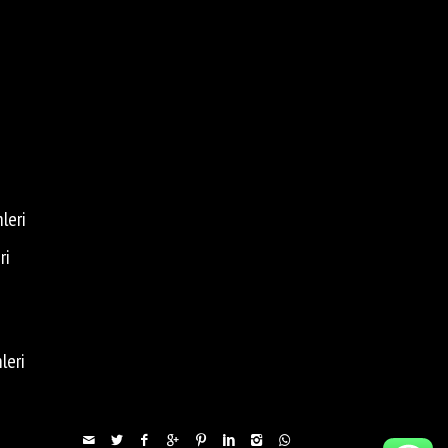
leri
ri
leri